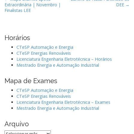
Extraordinária | Novembro |
DEE →
o
Finalistas LEE
s
t
n
Horários
a
v
CTeSP Automação e Energia
i
CTeSP Energias Renováveis
Licenciatura Engenharia Eletrotécnica – Horários
g
Mestrado Energia e Automação Industrial
a
t
Mapa de Exames
i
CTeSP Automação e Energia
o
CTeSP Energias Renováveis
n
Licenciatura Engenharia Eletrotécnica – Exames
Mestrado Energia e Automação Industrial
Arquivo
Arquivo