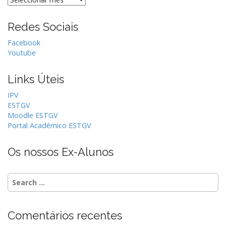
Redes Sociais
Facebook
Youtube
Links Úteis
IPV
ESTGV
Moodle ESTGV
Portal Académico ESTGV
Os nossos Ex-Alunos
S
e
a
r
Comentários recentes
c