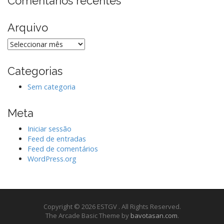
Comentários recentes
c
h
f
Arquivo
o
r
Arquivo
:
Categorias
Sem categoria
Meta
Iniciar sessão
Feed de entradas
Feed de comentários
WordPress.org
Copyright © 2026 ESTGV . All Rights Reserved.
The Arcade Basic Theme by
bavotasan.com
.