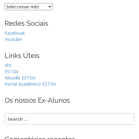
Arquivo
Redes Sociais
Facebook
Youtube
Links Úteis
IPV
ESTGV
Moodle ESTGV
Portal Académico ESTGV
Os nossos Ex-Alunos
S
e
a
r