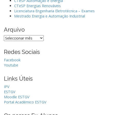
i
CTeSP Automação e Energia
CTeSP Energias Renováveis
o
Licenciatura Engenharia Eletrotécnica – Exames
n
Mestrado Energia e Automação Industrial
Arquivo
Arquivo
Redes Sociais
Facebook
Youtube
Links Úteis
IPV
ESTGV
Moodle ESTGV
Portal Académico ESTGV