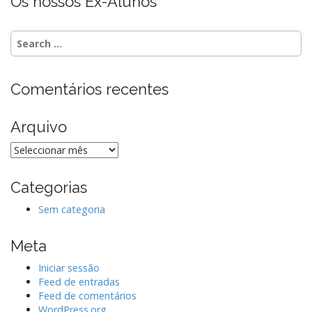
Os nossos Ex-Alunos
S
e
a
r
Comentários recentes
c
h
f
Arquivo
o
r
Arquivo
:
Categorias
Sem categoria
Meta
Iniciar sessão
Feed de entradas
Feed de comentários
WordPress.org