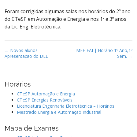
Foram corrigidas algumas salas nos horários do 2º ano
do CTeSP em Automação e Energia e nos 1º e 3º anos
da Lic. Eng. Eletrotécnica.
P
← Novos alunos –
MEE-EAI | Horário 1º Ano,1º
Apresentação do DEE
Sem. →
o
s
t
n
Horários
a
CTeSP Automação e Energia
v
CTeSP Energias Renováveis
i
Licenciatura Engenharia Eletrotécnica – Horários
Mestrado Energia e Automação Industrial
g
a
Mapa de Exames
t