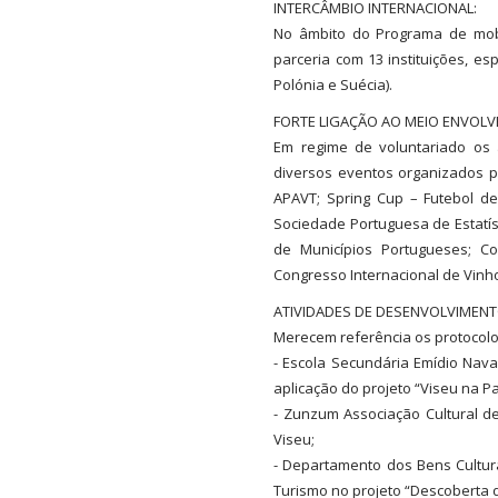
INTERCÂMBIO INTERNACIONAL:
No âmbito do Programa de mob
parceria com 13 instituições, es
Polónia e Suécia).
FORTE LIGAÇÃO AO MEIO ENVOLV
Em regime de voluntariado os
diversos eventos organizados p
APAVT; Spring Cup – Futebol de
Sociedade Portuguesa de Estatíst
de Municípios Portugueses; Co
Congresso Internacional de Vin
ATIVIDADES DE DESENVOLVIMENT
Merecem referência os protocolo
- Escola Secundária Emídio Nava
aplicação do projeto “Viseu na P
- Zunzum Associação Cultural d
Viseu;
- Departamento dos Bens Cultura
Turismo no projeto “Descoberta d