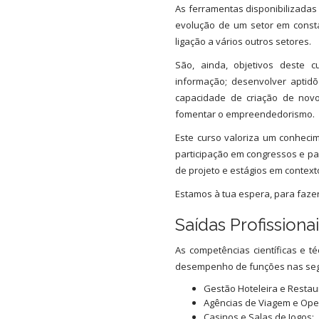
As ferramentas disponibilizadas
evolução de um setor em cons
ligação a vários outros setores.
São, ainda, objetivos deste 
informação; desenvolver aptid
capacidade de criação de novos
fomentar o empreendedorismo.
Este curso valoriza um conhecim
participação em congressos e pal
de projeto e estágios em context
Estamos à tua espera, para fazer
Saídas Profissiona
As competências científicas e t
desempenho de funções nas seg
Gestão Hoteleira e Restau
Agências de Viagem e Oper
Casinos e Salas de Jogos;