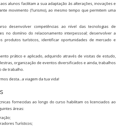
 aos alunos facilitam a sua adaptação às alterações, inovações e
tante movimento (Turismo), ao mesmo tempo que permitem uma
curso desenvolver competências ao nível das tecnologias de
ões no domínio do relacionamento interpessoal; desenvolver a
 produtos turísticos, identificar oportunidades de mercado e
ento prático e aplicado, adquirido através de visitas de estudo,
estras, organização de eventos diversificados e ainda, trabalhos
o de trabalho.
mos desta...a viagem da tua vida!
is
écnicas fornecidas ao longo do curso habilitam os licenciados ao
uintes áreas:
ração;
adores Turísticos;