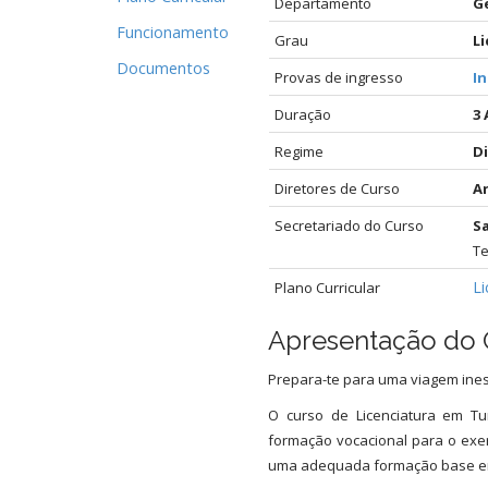
Departamento
G
Funcionamento
Grau
Li
Documentos
Provas de ingresso
I
Duração
3
Regime
D
Diretores de Curso
An
Secretariado do Curso
Sa
Te
Li
Plano Curricular
Apresentação do 
Prepara-te para uma viagem ine
O curso de Licenciatura em T
formação vocacional para o exer
uma adequada formação base em 