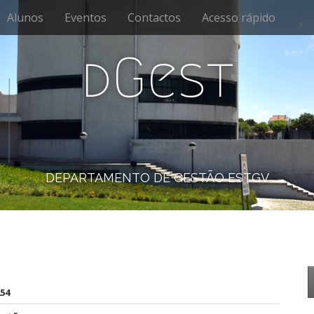
Alunos
Eventos
Contactos
Acesso rápido
dGest
DEPARTAMENTO DE GESTÃO ESTGV
54