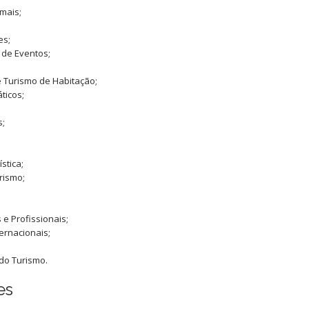
rmais;
es;
de Eventos;
 Turismo de Habitação;
ticos;
s;
stica;
rismo;
 e Profissionais;
ernacionais;
do Turismo.
es