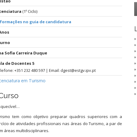
estão
cenciatura
(1º Ciclo)
nformações no guia de candidatura
 Anos
»
iurno
»
»
a Sofia Carreira Duque
»
»
la de Docentes 5
»
lefone: +351 232 480 597 | Email: dgest@estgv.ipv.pt
»
cenciatura em Turismo
»
»
»
Curso
squecível…
urismo tem como objetivo preparar quadros superiores com a
cício de atividades profissionais nas áreas do Turismo, a par de
áreas multidisciplinares.