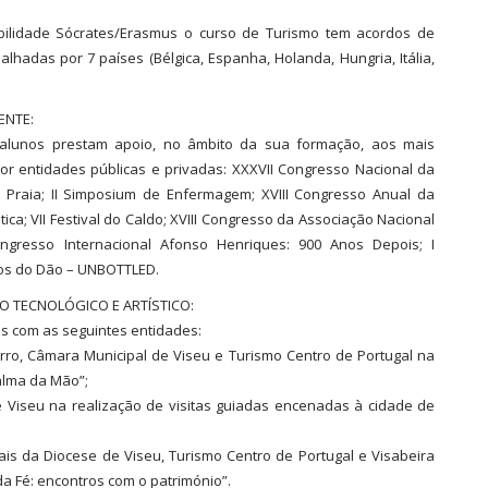
ilidade Sócrates/Erasmus o curso de Turismo tem acordos de
palhadas por 7 países (Bélgica, Espanha, Holanda, Hungria, Itália,
ENTE:
 alunos prestam apoio, no âmbito da sua formação, aos mais
or entidades públicas e privadas: XXXVII Congresso Nacional da
 Praia; II Simposium de Enfermagem; XVIII Congresso Anual da
ica; VII Festival do Caldo; XVIII Congresso da Associação Nacional
ngresso Internacional Afonso Henriques: 900 Anos Depois; I
hos do Dão – UNBOTTLED.
O TECNOLÓGICO E ARTÍSTICO:
s com as seguintes entidades:
rro, Câmara Municipal de Viseu e Turismo Centro de Portugal na
alma da Mão”;
e Viseu na realização de visitas guiadas encenadas à cidade de
is da Diocese de Viseu, Turismo Centro de Portugal e Visabeira
a Fé: encontros com o património”.