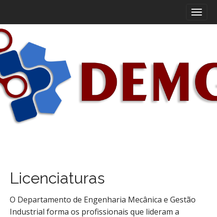
M
S
k
a
i
i
p
n
t
m
o
e
c
n
o
n
u
t
e
n
t
Licenciaturas
O Departamento de Engenharia Mecânica e Gestão
Industrial forma os profissionais que lideram a