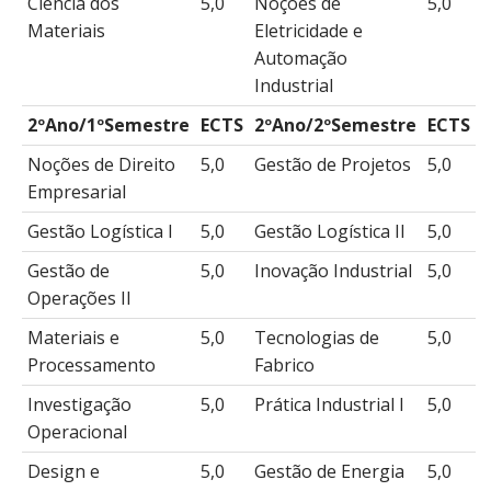
Ciência dos
5,0
Noções de
5,0
Materiais
Eletricidade e
Automação
Industrial
2ºAno/1ºSemestre
ECTS
2ºAno/2ºSemestre
ECTS
Noções de Direito
5,0
Gestão de Projetos
5,0
Empresarial
Gestão Logística I
5,0
Gestão Logística II
5,0
Gestão de
5,0
Inovação Industrial
5,0
Operações II
Materiais e
5,0
Tecnologias de
5,0
Processamento
Fabrico
Investigação
5,0
Prática Industrial I
5,0
Operacional
Design e
5,0
Gestão de Energia
5,0