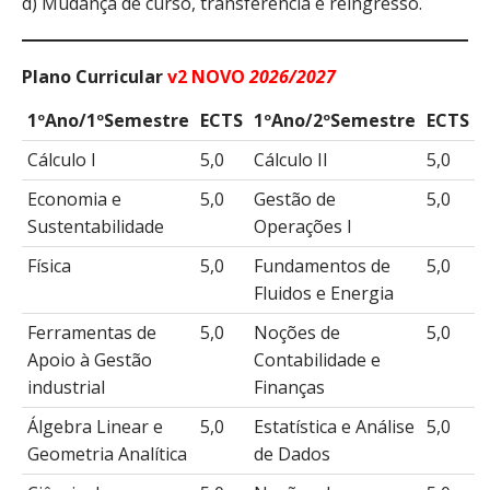
d) Mudança de curso, transferência e reingresso.
Plano Curricular
v2 NOVO
2026/2027
1ºAno/1ºSemestre
ECTS
1ºAno/2ºSemestre
ECTS
Cálculo I
5,0
Cálculo II
5,0
Economia e
5,0
Gestão de
5,0
Sustentabilidade
Operações I
Física
5,0
Fundamentos de
5,0
Fluidos e Energia
Ferramentas de
5,0
Noções de
5,0
Apoio à Gestão
Contabilidade e
industrial
Finanças
Álgebra Linear e
5,0
Estatística e Análise
5,0
Geometria Analítica
de Dados