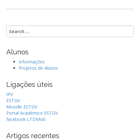
S
e
a
r
Alunos
c
h
Informações
f
Projetos de Alunos
o
r
Ligações úteis
:
IPV
ESTGV
Moodle ESTGV
Portal Académico ESTGV
facebook LTDMob
Artigos recentes