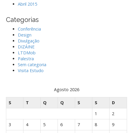
Abril 2015
Categorias
Conferência
Design
Divulgação
DIZÁINE
LTDMob
Palestra
Sem categoria
Visita Estudo
Agosto 2026
S
T
Q
Q
S
S
D
1
2
3
4
5
6
7
8
9