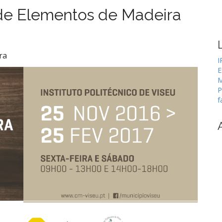
h
 de Elementos de Madeira
f
o
r
:
ra
I
E
M
P
f