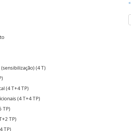
«
S
e
a
r
eto
c
h
f
o
r
sensibilização) (4 T)
:
P)
l (4 T+4 TP)
cionais (4 T+4 TP)
6 TP)
T+2 TP)
4 TP)