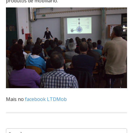
produtos de mobiliário.
Mais no
facebook LTDMob
S