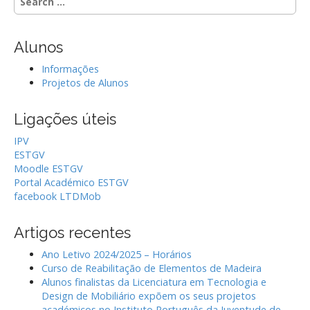
e
a
r
Alunos
c
h
Informações
f
Projetos de Alunos
o
r
Ligações úteis
:
IPV
ESTGV
Moodle ESTGV
Portal Académico ESTGV
facebook LTDMob
Artigos recentes
Ano Letivo 2024/2025 – Horários
Curso de Reabilitação de Elementos de Madeira
Alunos finalistas da Licenciatura em Tecnologia e
Design de Mobiliário expõem os seus projetos
académicos no Instituto Português da Juventude de