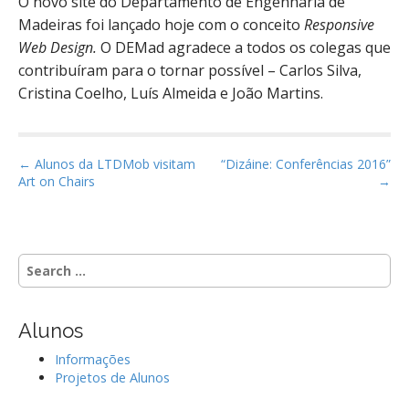
O novo site do Departamento de Engenharia de
Madeiras foi lançado hoje com o conceito
Responsive
Web Design.
O DEMad agradece a todos os colegas que
contribuíram para o tornar possível – Carlos Silva,
Cristina Coelho, Luís Almeida e João Martins.
P
← Alunos da LTDMob visitam
“Dizáine: Conferências 2016”
Art on Chairs
→
o
s
t
n
S
a
e
a
v
r
i
Alunos
c
g
h
Informações
f
a
Projetos de Alunos
o
t
r