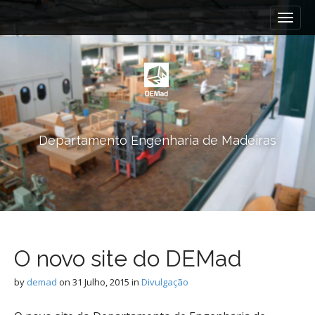
M
S
k
a
i
i
p
n
t
m
o
e
c
n
o
n
u
Departamento Engenharia de Madeiras
t
e
n
t
O novo site do DEMad
by
demad
on
31 Julho, 2015
in
Divulgação