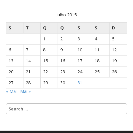
Julho 2015
S
T
Q
Q
S
S
D
1
2
3
4
5
6
7
8
9
10
11
12
13
14
15
16
17
18
19
20
21
22
23
24
25
26
27
28
29
30
31
« Mai
Mai »
S
e
a
r
c