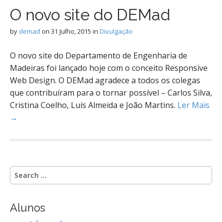
O novo site do DEMad
by
demad
on
31 Julho, 2015
in
Divulgação
O novo site do Departamento de Engenharia de
Madeiras foi lançado hoje com o conceito Responsive
Web Design. O DEMad agradece a todos os colegas
que contribuíram para o tornar possível – Carlos Silva,
Cristina Coelho, Luís Almeida e João Martins.
Ler Mais
→
S
e
a
r
Alunos
c
h