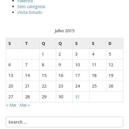
Palestra
Sem categoria
Visita Estudo
Julho 2015
S
T
Q
Q
S
S
D
1
2
3
4
5
6
7
8
9
10
11
12
13
14
15
16
17
18
19
20
21
22
23
24
25
26
27
28
29
30
31
« Mai
Mai »
S
e