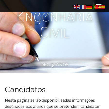
M
S
k
a
Engenharia
i
i
p
n
t
m
Civil
o
e
c
n
o
n
u
t
e
n
DEC 32 ANOS
t
Candidatos
Nesta página serão disponibilizadas informações
destinadas aos alunos que se pretendem candidatar