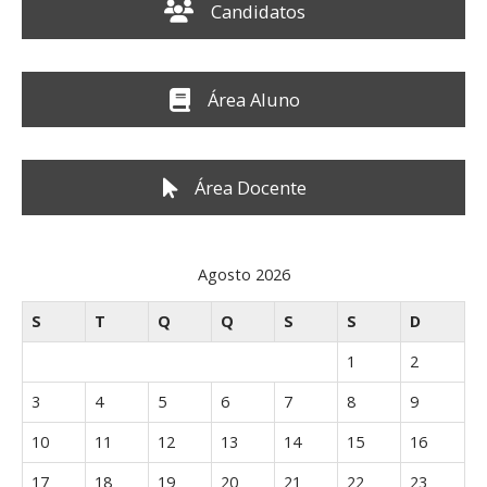
c
Candidatos
h
f
o
r
Área Aluno
:
Área Docente
Agosto 2026
S
T
Q
Q
S
S
D
1
2
3
4
5
6
7
8
9
10
11
12
13
14
15
16
17
18
19
20
21
22
23