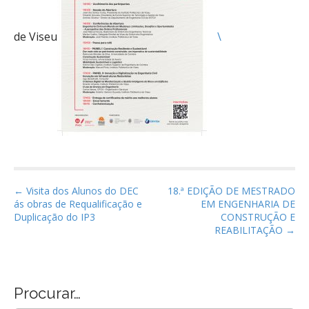
de Viseu
\
P
← Visita dos Alunos do DEC
18.ª EDIÇÃO DE MESTRADO
ás obras de Requalificação e
EM ENGENHARIA DE
o
Duplicação do IP3
CONSTRUÇÃO E
s
REABILITAÇÃO →
t
n
a
Procurar…
v