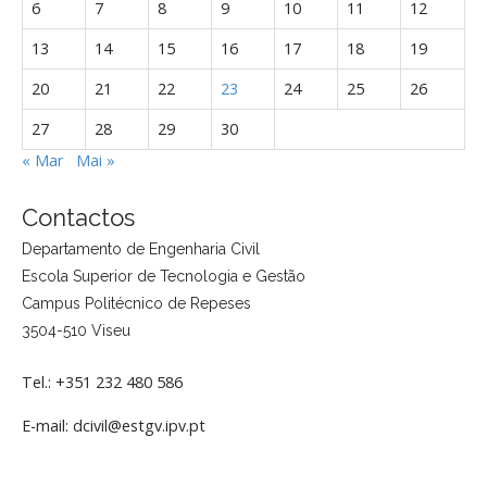
6
7
8
9
10
11
12
13
14
15
16
17
18
19
20
21
22
23
24
25
26
27
28
29
30
« Mar
Mai »
Contactos
Departamento de Engenharia Civil
Escola Superior de Tecnologia e Gestão
Campus Politécnico de Repeses
3504-510 Viseu
Tel.: +351 232 480 586
E-mail: dcivil@estgv.ipv.pt