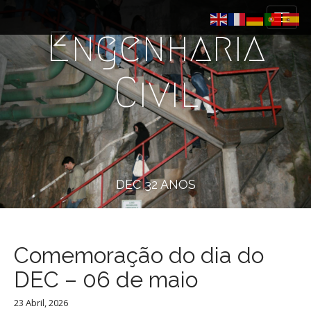
M
S
k
a
Engenharia
i
i
p
n
t
m
Civil
o
e
c
n
o
n
u
t
e
n
DEC 32 ANOS
t
Comemoração do dia do
DEC – 06 de maio
23 Abril, 2026