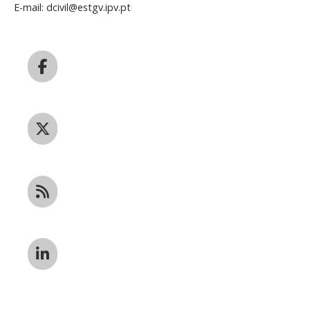
E-mail: dcivil@estgv.ipv.pt