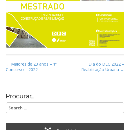
P
← Maiores de 23 anos – 1º
Dia do DEC 2022 –
Concurso – 2022
Reabilitação Urbana →
o
s
t
n
Procurar…
a
S
v
e
i
a
r
g
c