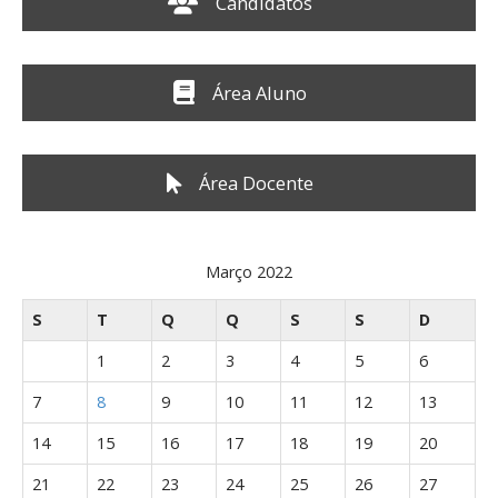
Candidatos
a
h
t
f
o
i
r
Área Aluno
o
:
n
Área Docente
Março 2022
S
T
Q
Q
S
S
D
1
2
3
4
5
6
7
8
9
10
11
12
13
14
15
16
17
18
19
20
21
22
23
24
25
26
27