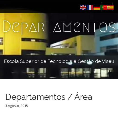
M
S
k
a
i
i
p
Departamentos
n
t
m
o
e
c
n
o
n
u
t
e
Escola Superior de Tecnologia e Gestão de Viseu
n
t
Departamentos / Área
3 Agosto, 2015