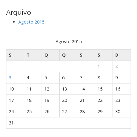
f
g
o
Arquivo
r
a
:
t
Agosto 2015
i
o
Agosto 2015
n
S
T
Q
Q
S
S
D
1
2
3
4
5
6
7
8
9
10
11
12
13
14
15
16
17
18
19
20
21
22
23
24
25
26
27
28
29
30
31