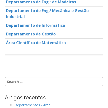
Departamento de Eng.ª de Madeiras
Departamento de Eng.ª Mecânica e Gestão
Industrial
Departamento de Informática
Departamento de Gestão
Área Científica de Matemática
P
o
s
S
t
e
n
a
a
r
Artigos recentes
c
v
h
Departamentos / Área
i