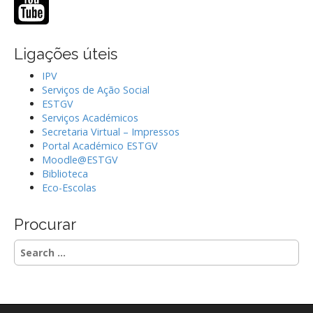
Ligações úteis
IPV
Serviços de Ação Social
ESTGV
Serviços Académicos
Secretaria Virtual – Impressos
Portal Académico ESTGV
Moodle@ESTGV
Biblioteca
Eco-Escolas
Procurar
S
e
a
r
c