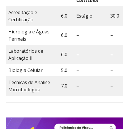
Curricular
Acreditação e
6,0
Estágio
30,0
Certificação
Hidrologia e Águas
6,0
–
–
Termais
Laboratórios de
6,0
–
–
Aplicação II
Biologia Celular
5,0
–
–
Técnicas de Análise
7,0
–
–
Microbiológica