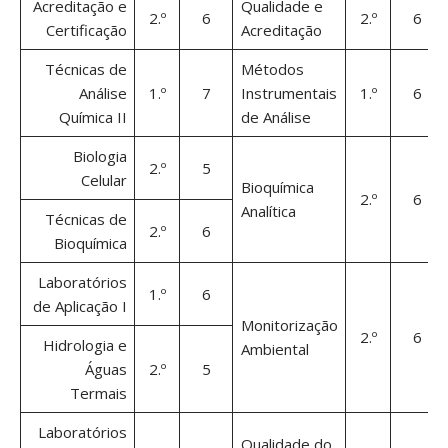
Acreditação e
Qualidade e
2.º
6
2.º
6
Certificação
Acreditação
Técnicas de
Métodos
Análise
1.º
7
Instrumentais
1.º
6
Química II
de Análise
Biologia
2.º
5
Celular
Bioquímica
2.º
6
Analítica
Técnicas de
2.º
6
Bioquímica
Laboratórios
1.º
6
de Aplicação I
Monitorização
2.º
6
Hidrologia e
Ambiental
Águas
2.º
5
Termais
Laboratórios
Qualidade do