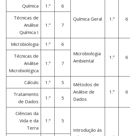
Química
1.º
6
Técnicas de
Química Geral
1.º
6
Análise
1.º
7
Química I
Microbiologia
1.º
6
Microbiologia
Técnicas de
1.º
6
Ambiental
Análise
1.º
7
Microbiológica
Cálculo
1.º
5
Métodos de
Análise de
1.º
6
Tratamento
1.º
5
Dados
de Dados
Ciências da
Vida e da
1.º
5
Terra
Introdução às