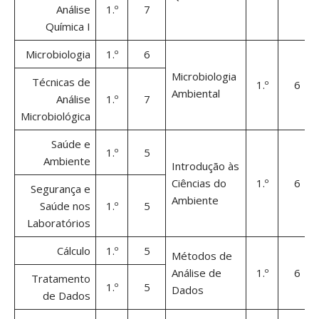
Análise
1.º
7
Química I
Microbiologia
1.º
6
Microbiologia
Técnicas de
1.º
6
Ambiental
Análise
1.º
7
Microbiológica
Saúde e
1.º
5
Ambiente
Introdução às
Ciências do
1.º
6
Segurança e
Ambiente
Saúde nos
1.º
5
Laboratórios
Cálculo
1.º
5
Métodos de
Análise de
1.º
6
Tratamento
1.º
5
Dados
de Dados