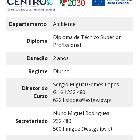
Departamento
Ambiente
Diploma de Técnico Superior
Diploma
Profissional
Duração
2 anos
Regime
Diurno
Sérgio Miguel Gomes Lopes
Diretor do
G.16
Ι
232 480
Curso
622
Ι
slopes@estgv.ipv.pt
Nuno Miguel Rodrigues
Secretariado
232 480
500
Ι
miguel@estgv.ipv.pt