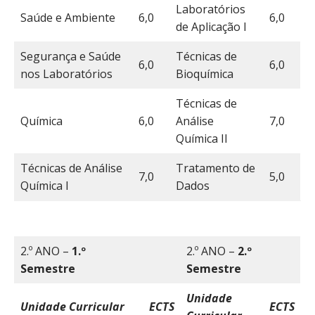
Laboratórios
Saúde e Ambiente
6,0
6,0
de Aplicação I
Segurança e Saúde
Técnicas de
6,0
6,0
nos Laboratórios
Bioquímica
Técnicas de
Química
6,0
Análise
7,0
Química II
Técnicas de Análise
Tratamento de
7,0
5,0
Química I
Dados
2.º ANO –
1.º
2.º ANO –
2.º
Semestre
Semestre
Unidade
Unidade Curricular
ECTS
ECTS