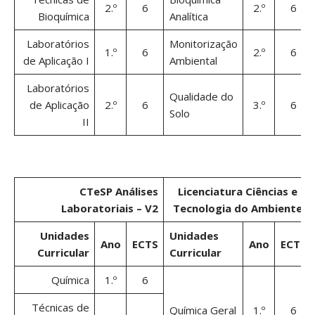
2.º
6
2.º
6
Bioquímica
Analítica
Laboratórios
Monitorização
1.º
6
2.º
6
de Aplicação I
Ambiental
Laboratórios
Qualidade do
de Aplicação
2.º
6
3.º
6
Solo
II
CTeSP Análises
Licenciatura Ciências e
Laboratoriais – V2
Tecnologia do Ambiente
Unidades
Unidades
Ano
ECTS
Ano
ECTS
Curricular
Curricular
Química
1.º
6
Técnicas de
Química Geral
1.º
6