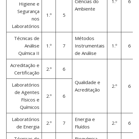
Ciências do
1.º
6
Higiene e
Ambiente
Segurança
1.º
5
nos
Laboratórios
Técnicas de
Métodos
Análise
1.º
7
Instrumentais
1.º
6
Química II
de Análise
Acreditação e
2.º
6
Certificação
Qualidade e
Laboratórios
2.º
6
Acreditação
de Agentes
2.º
6
Físicos e
Químicos
Laboratórios
Energia e
2.º
7
2.º
6
de Energia
Fluídos
Técnicas de
Bioquímica